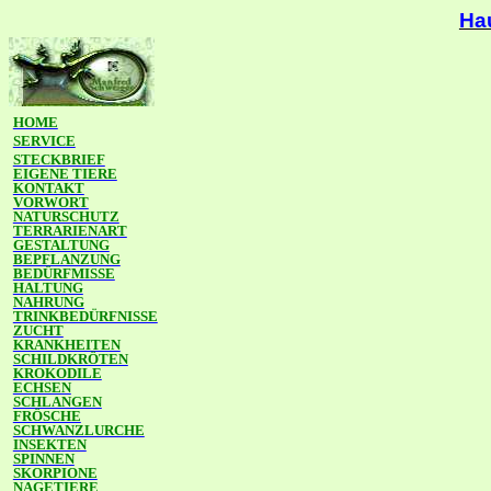
Ha
HOME
SERVICE
STECKBRIEF
EIGENE TIERE
KONTAKT
VORWORT
NATURSCHUTZ
TERRARIENART
GESTALTUNG
BEPFLANZUNG
BEDÜRFMISSE
HALTUNG
NAHRUNG
TRINKBEDÜRFNISSE
ZUCHT
KRANKHEITEN
SCHILDKRÖTEN
KROKODILE
ECHSEN
SCHLANGEN
FRÖSCHE
SCHWANZLURCHE
INSEKTEN
SPINNEN
SKORPIONE
NAGETIERE